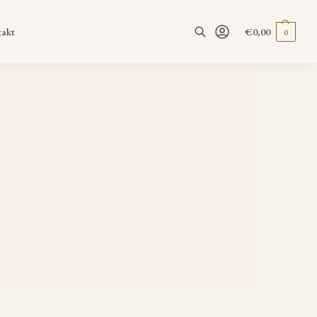
akt
€
0,00
0
Suchen