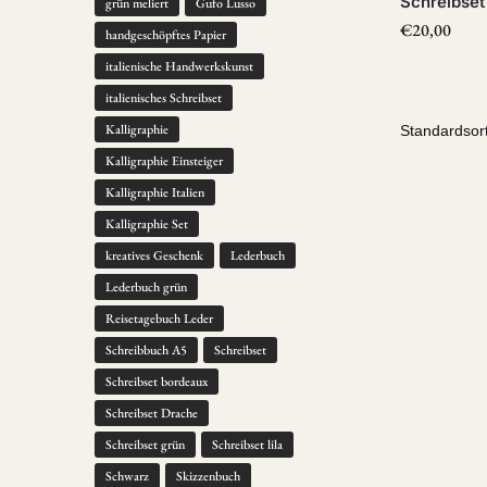
Schreibset 
grün meliert
Gufo Lusso
€
20,00
handgeschöpftes Papier
italienische Handwerkskunst
italienisches Schreibset
Kalligraphie
Kalligraphie Einsteiger
Kalligraphie Italien
Kalligraphie Set
kreatives Geschenk
Lederbuch
Lederbuch grün
Reisetagebuch Leder
Schreibbuch A5
Schreibset
Schreibset bordeaux
Schreibset Drache
Schreibset grün
Schreibset lila
Schwarz
Skizzenbuch