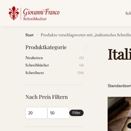
Search
Sc
Start
Produkte verschlagwortet mit „italienisches Schreib
/
Produktkategorie
Ita
Neuheiten
(1)
Schreibbücher
(4)
Schreibsets
(16)
Nach Preis Filtern
Filter