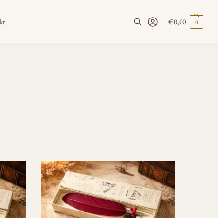
kt
€
0,00
0
Suchen