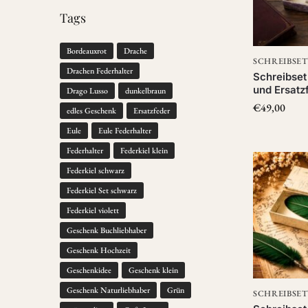
Tags
Bordeauxrot
Drache
SCHREIBSET
Drachen Federhalter
Schreibset
und Ersatz
Drago Lusso
dunkelbraun
€
49,00
edles Geschenk
Ersatzfeder
Eule
Eule Federhalter
Federhalter
Federkiel klein
Federkiel schwarz
Federkiel Set schwarz
Federkiel violett
Geschenk Buchliebhaber
Geschenk Hochzeit
Geschenkidee
Geschenk klein
Geschenk Naturliebhaber
Grün
SCHREIBSET