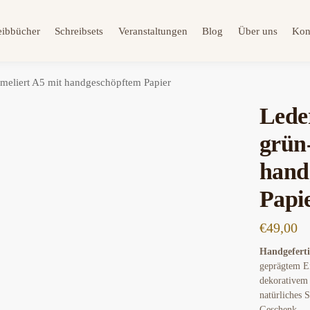
eibbücher
Schreibsets
Veranstaltungen
Blog
Über uns
Kon
meliert A5 mit handgeschöpftem Papier
Lede
grün
hand
Papi
€
49,00
Handgefert
geprägtem E
dekorativem 
natürliches 
Geschenk.