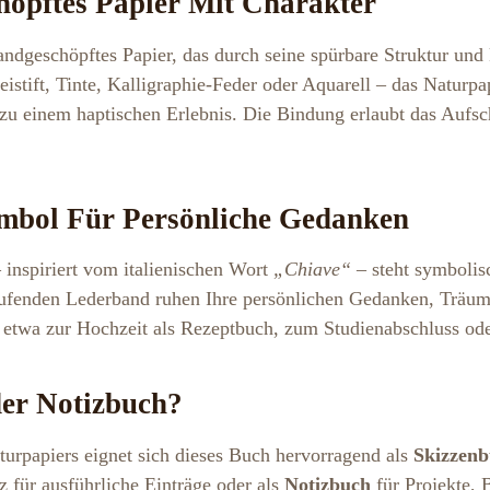
höpftes Papier Mit Charakter
andgeschöpftes Papier, das durch seine spürbare Struktur und
istift, Tinte, Kalligraphie-Feder oder Aquarell – das Naturpap
zu einem haptischen Erlebnis. Die Bindung erlaubt das Aufsc
ymbol Für Persönliche Gedanken
– inspiriert vom italienischen Wort
„Chiave“
– steht symbolis
ufenden Lederband ruhen Ihre persönlichen Gedanken, Träum
 etwa zur Hochzeit als Rezeptbuch, zum Studienabschluss ode
er Notizbuch?
urpapiers eignet sich dieses Buch hervorragend als
Skizzenbu
z für ausführliche Einträge oder als
Notizbuch
für Projekte, 