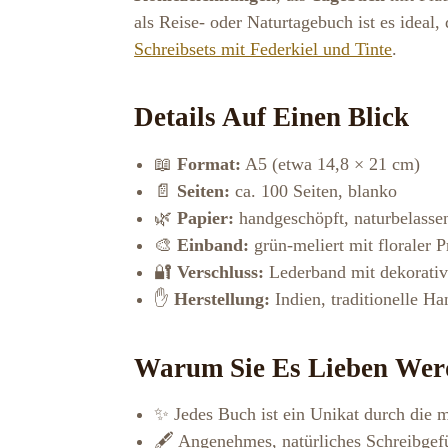
als Reise- oder Naturtagebuch ist es ideal
Schreibsets mit Federkiel und Tinte
.
Details Auf Einen Blick
📖
Format:
A5 (etwa 14,8 × 21 cm)
📄
Seiten:
ca. 100 Seiten, blanko
🌿
Papier:
handgeschöpft, naturbelasse
🎨
Einband:
grün-meliert mit floraler 
🔐
Verschluss:
Lederband mit dekorativ
✋
Herstellung:
Indien, traditionelle Ha
Warum Sie Es Lieben Wer
✨ Jedes Buch ist ein Unikat durch die 
🖋️ Angenehmes, natürliches Schreibgef