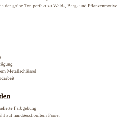
, da der grüne Ton perfekt zu Wald-, Berg- und Pflanzenmotiv
n
Prägung
em Metallschlüssel
ndarbeit
den
melierte Farbgebung
ühl auf handgeschöpftem Papier