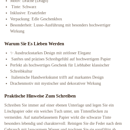
Motiv: Drache (Drago)
️ Tinte: Schwarz
Inklusive: Ersatzfeder
Verpackung: Edle Geschenkbox
Besonderheit: Lusso-Ausführung mit besonders hochwertiger
Wirkung
Warum Sie Es Lieben Werden
✨ Ausdrucksstarkes Design mit zeitloser Eleganz
️ Sanftes und präzises Schreibgefühl auf hochwertigem Papier
Perfekt als hochwertiges Geschenk für Liebhaber klassischer
Schreibkultur
️ Italienische Handwerkskunst trifft auf markantes Design
Drachenmotiv mit mystischer und dekorativer Wirkung
Praktische Hinweise Zum Schreiben
Schreiben Sie immer auf einer ebenen Unterlage und legen Sie ein
Löschpapier oder ein weiches Tuch unter, um Tintenflecken zu
vermeiden. Auf naturbelassenem Papier wirkt die schwarze Tinte
besonders lebendig und charaktervoll. Reinigen Sie die Feder nach dem
Gebrauch mit lauwarmem Wasser und trocknen Sie sie sorgfältig ab,