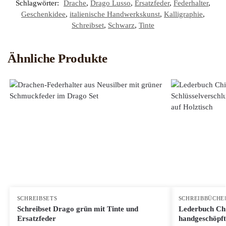
Schlagwörter:
Drache
,
Drago Lusso
,
Ersatzfeder
,
Federhalter
,
Geschenkidee
,
italienische Handwerkskunst
,
Kalligraphie
,
Schreibset
,
Schwarz
,
Tinte
Ähnliche Produkte
SCHREIBSETS
SCHREIBBÜCHE
Schreibset Drago grün mit Tinte und
Lederbuch Ch
Ersatzfeder
handgeschöpf