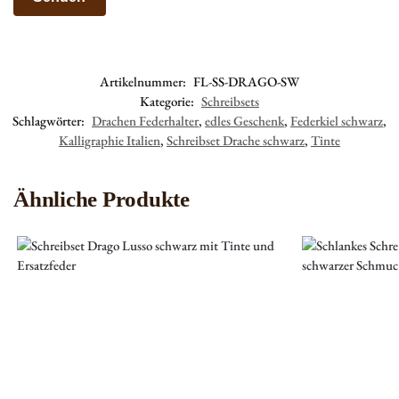
Artikelnummer:
FL-SS-DRAGO-SW
Kategorie:
Schreibsets
Schlagwörter:
Drachen Federhalter
,
edles Geschenk
,
Federkiel schwarz
,
Kalligraphie Italien
,
Schreibset Drache schwarz
,
Tinte
Ähnliche Produkte